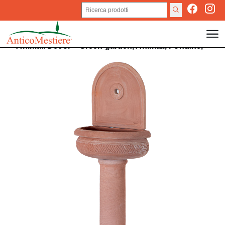
Animali
Decor
>
Green garden,
Animali,
Fontane,