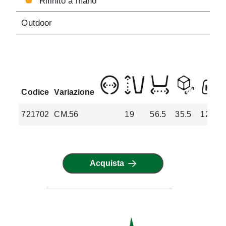
Rifinito a mano
Outdoor
Codice
Variazione
721702
CM.56
19
56.5
35.5
12.2
Acquista