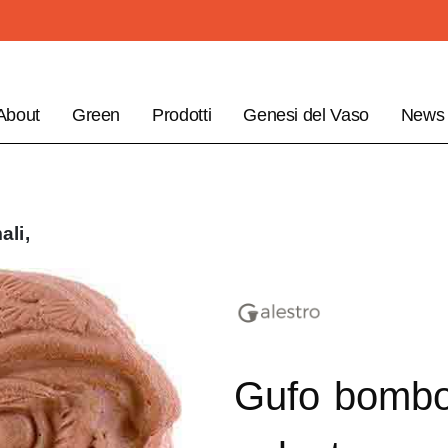
About
Green
Prodotti
Genesi del Vaso
News
ali,
Gufo bombo