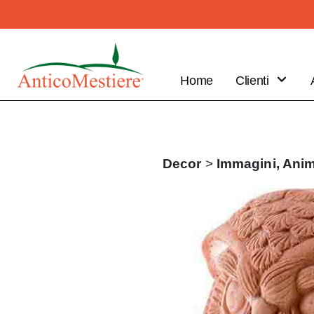
Home
Clienti
B2B
Vantaggi
Clienti
Decor
>
Immagini,
Anim
Fai il tuo
ordine