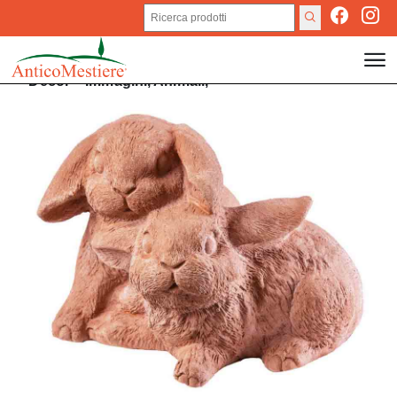
Decor
>
Immagini,
Animali,