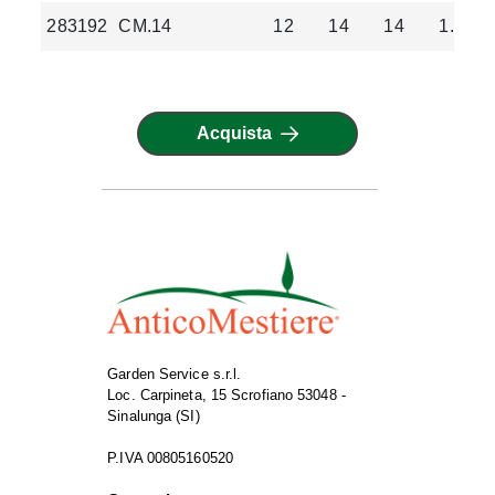
283192
CM.14
12
14
14
1.05
Acquista
Garden Service s.r.l.
Loc. Carpineta, 15 Scrofiano 53048 -
Sinalunga (SI)
P.IVA 00805160520