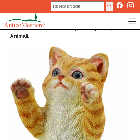
Vasi
Animali
>
Vasi smaltati,
Green garden,
Animali,