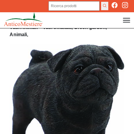
Vasi
Animali
>
Vasi smaltati,
Green garden,
Animali,