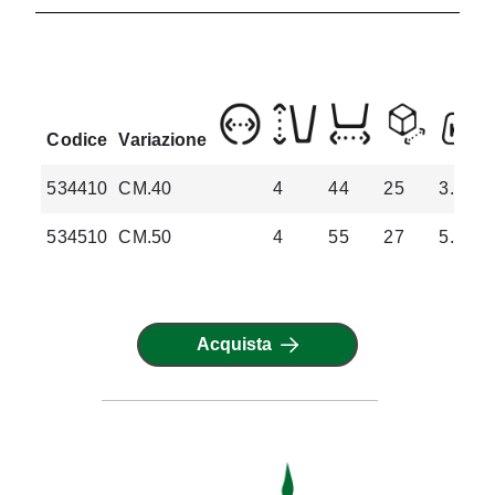
Codice
Variazione
534410
CM.40
4
44
25
3.3
534510
CM.50
4
55
27
5.8
Acquista