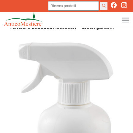
Terricci e bubstrati
Accessori
>
Green garden,