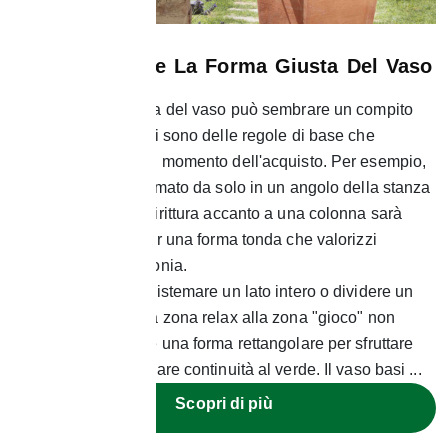
Come Scegliere La Forma Giusta Del Vaso
La scelta della forma del vaso può sembrare un compito
arduo ma in realtà ci sono delle regole di base che
possono aiutarci nel momento dell'acquisto. Per esempio,
se il vaso sarà sistemato da solo in un angolo della stanza
o del terrazzo o addirittura accanto a una colonna sarà
preferibile optare per una forma tonda che valorizzi
l'insieme e crei armonia.
Se invece si vuole sistemare un lato intero o dividere un
ampio terrazzo dalla zona relax alla zona "gioco" non
potete che scegliere una forma rettangolare per sfruttare
meglio lo spazio e dare continuità al verde. Il vaso basi ...
Scopri di più