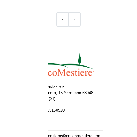
‹
›
Garden Service s.r.l.
Loc. Carpineta, 15 Scrofiano 53048 -
Sinalunga (SI)
P.IVA 00805160520
Contatti
comunicazione@anticomestiere.com