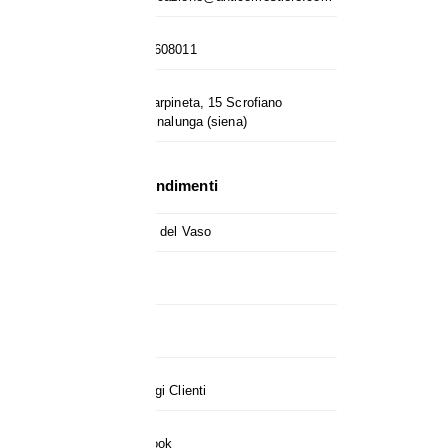
0577 6608011
Loc. Carpineta, 15 Scrofiano
53048 - Sinalunga (siena)
Approfondimenti
Genesi del Vaso
Notizie
About
Vantaggi Clienti
Facebook