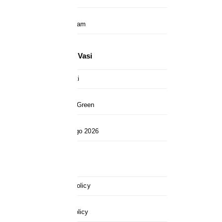
Instagram
I Nostri Vasi
Prodotti
Anima Green
Catalogo 2026
Privacy
Privacy Policy
Cookie Policy